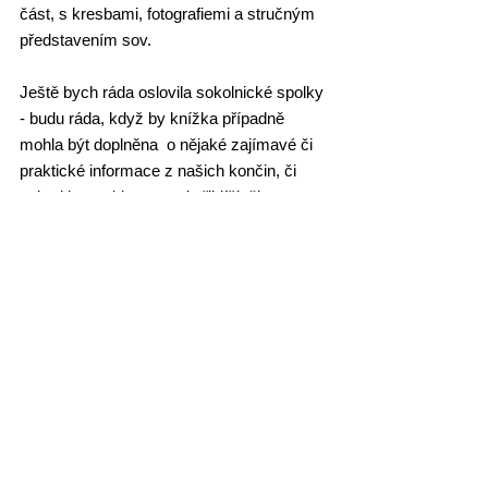
část, s kresbami, fotografiemi a stručným 
představením sov. 
Ještě bych ráda oslovila sokolnické spolky 
- budu ráda, když by knížka případně 
mohla být doplněna  o nějaké zajímavé či 
praktické informace z našich končin, či 
pokud by mohla pomoci přiblížit činnost 
těchto spolků dětem u nás.
Zobrazit vše
Nejnovější příspěvky