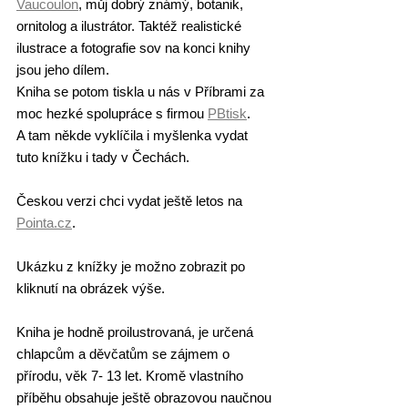
Vaucoulon
, můj dobrý známý, botanik, 
ornitolog a ilustrátor. Taktéž realistické 
ilustrace a fotografie sov na konci knihy 
jsou jeho dílem.
Kniha se potom tiskla u nás v Příbrami za 
moc hezké spolupráce s firmou 
PBtisk
.
A tam někde vyklíčila i myšlenka vydat 
tuto knížku i tady v Čechách.
Českou verzi chci vydat ještě letos na 
Pointa.cz
.
Ukázku z knížky je možno zobrazit po 
kliknutí na obrázek výše. 
Kniha je hodně proilustrovaná, je určená 
chlapcům a děvčatům se zájmem o 
přírodu, věk 7- 13 let. Kromě vlastního 
příběhu obsahuje ještě obrazovou naučnou 