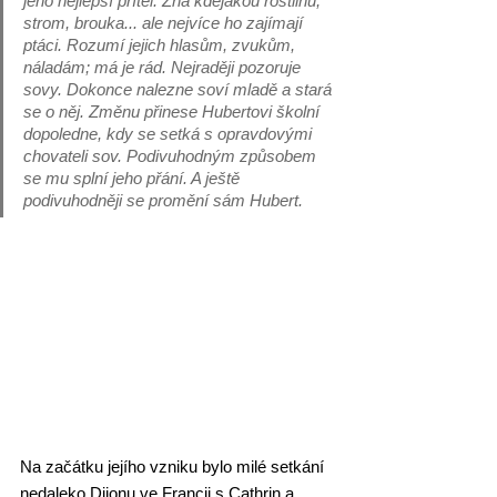
jeho nejlepší přítel. Zná kdejakou rostlinu, 
strom, brouka... ale nejvíce ho zajímají 
ptáci. Rozumí jejich hlasům, zvukům, 
náladám; má je rád. Nejraději pozoruje 
sovy. Dokonce nalezne soví mladě a stará 
se o něj. Změnu přinese Hubertovi školní 
dopoledne, kdy se setká s opravdovými 
chovateli sov. Podivuhodným způsobem 
se mu splní jeho přání. A ještě 
podivuhodněji se promění sám Hubert.
Na začátku jejího vzniku bylo milé setkání 
nedaleko Dijonu ve Francii s Cathrin a 