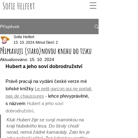
Sofie Helfert
Příspěvek
Sofie Helfert
15. 10. 2024
Minut čtení: 2
Připravuji (staro)novou knihu do tisku
Aktualizováno:
15. 10. 2024
Hubert a jeho soví dobrodružství
Právě pracuji na vydání české verze mé 
loňské knížky 
Le petit garcon qui ne portait 
pas de chaussures
 - lehce převyprávěné, 
s názvem 
Hubert a jeho soví 
dobrodružství
.
Kluk Hubert žije se svojí maminkou na 
kraji hlubokého lesa. Do školy chodí 
nerad, nemá žádné kamarády. Zato les je 