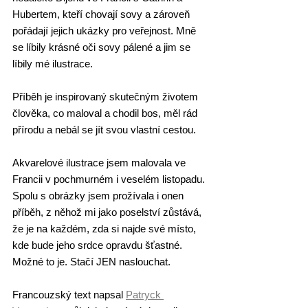
Hubertem, kteří chovají sovy a zároveň 
pořádají jejich ukázky pro veřejnost. Mně 
se líbily krásné oči sovy pálené a jim se 
líbily mé ilustrace. 
Příběh je inspirovaný skutečným životem 
člověka, co maloval a chodil bos, měl rád 
přírodu a nebál se jít svou vlastní cestou.
Akvarelové ilustrace jsem malovala ve 
Francii v pochmurném i veselém listopadu. 
Spolu s obrázky jsem prožívala i onen 
příběh, z něhož mi jako poselství zůstává, 
že je na každém, zda si najde své místo, 
kde bude jeho srdce opravdu šťastné. 
Možné to je. Stačí JEN naslouchat.
Francouzský text napsal 
Patryck 